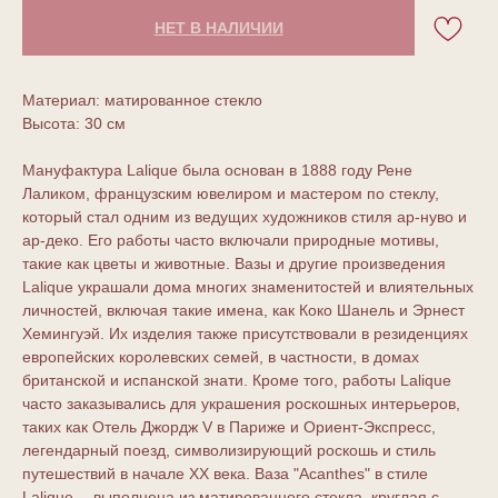
НЕТ В НАЛИЧИИ
Материал: матированное стекло
Высота: 30 см
Мануфактура Lalique была основан в 1888 году Рене
Лаликом, французским ювелиром и мастером по стеклу,
который стал одним из ведущих художников стиля ар-нуво и
ар-деко. Его работы часто включали природные мотивы,
такие как цветы и животные. Вазы и другие произведения
Lalique украшали дома многих знаменитостей и влиятельных
личностей, включая такие имена, как Коко Шанель и Эрнест
Хемингуэй. Их изделия также присутствовали в резиденциях
европейских королевских семей, в частности, в домах
британской и испанской знати. Кроме того, работы Lalique
часто заказывались для украшения роскошных интерьеров,
таких как Отель Джордж V в Париже и Ориент-Экспресс,
легендарный поезд, символизирующий роскошь и стиль
путешествий в начале XX века. Ваза "Acanthes" в стиле
Lalique —выполнена из матированного стекла, круглая с