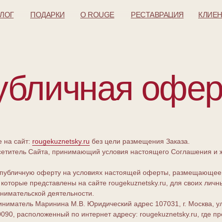
АЛОГ
ПОДАРКИ
O ROUGE
РЕСТАВРАЦИЯ
КЛИЕ
убличная офер
 на сайт:
rougekuznetsky.ru
без цели размещения Заказа.
сетитель Сайта, принимающий условия настоящего Соглашения и 
 публичную оферту на условиях настоящей оферты, размещающее 
торые представлены на сайте rougekuznetsky.ru, для своих личны
нимательской деятельности.
матель Маринина М.В. Юридический адрес 107031, г. Москва, ул. 
0, расположенный по интернет адресу: rougekuznetsky.ru, где п