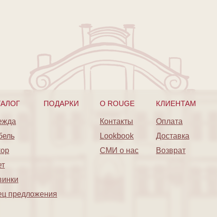
ТАЛОГ
ПОДАРКИ
O ROUGE
КЛИЕНТАМ
ежда
Контакты
Оплата
бель
Lookbook
Доставка
кор
СМИ о нас
Возврат
ет
винки
ец предложения