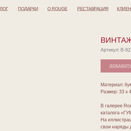
АЛОГ
ПОДАРКИ
O ROUGE
РЕСТАВРАЦИЯ
КЛИЕ
ВИНТА
Артикул:
В-92
ДОБАВИТЬ
Материал: бу
Размер: 33 х 
В галерее Ro
каталога «ГУМ
На иллюстра
свои наряды 