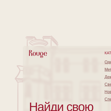
КА
Од
Ме
Де
Св
Но
Сп
Найди свою