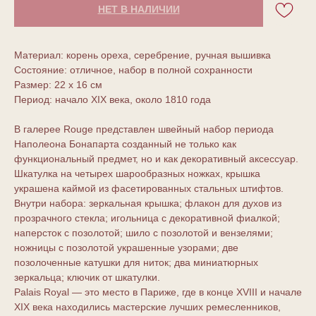
НЕТ В НАЛИЧИИ
Материал: корень ореха, серебрение, ручная вышивка
Состояние: отличное, набор в полной сохранности
Размер: 22 х 16 см
Период: начало XIX века, около 1810 года
В галерее Rouge представлен швейный набор периода
Наполеона Бонапарта созданный не только как
функциональный предмет, но и как декоративный аксессуар.
Шкатулка на четырех шарообразных ножках, крышка
украшена каймой из фасетированных стальных штифтов.
Внутри набора: зеркальная крышка; флакон для духов из
прозрачного стекла; игольница с декоративной фиалкой;
наперсток с позолотой; шило с позолотой и вензелями;
ножницы с позолотой украшенные узорами; две
позолоченные катушки для ниток; два миниатюрных
зеркальца; ключик от шкатулки.
Palais Royal — это место в Париже, где в конце XVIII и начале
XIX века находились мастерские лучших ремесленников,