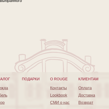
г выбранного
ТАЛОГ
ПОДАРКИ
O ROUGE
КЛИЕНТАМ
ежда
Контакты
Оплата
бель
Lookbook
Доставка
кор
СМИ о нас
Возврат