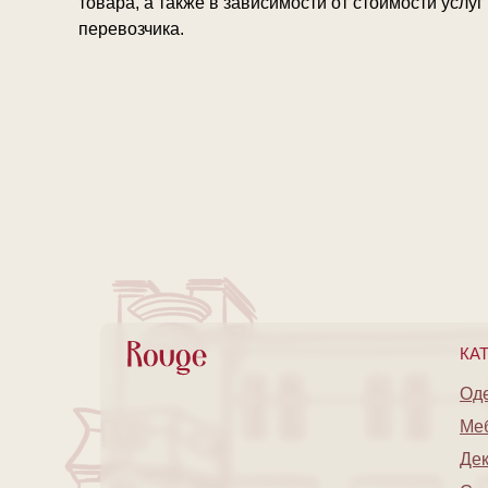
товара, а также в зависимости от стоимости услу
перевозчика.
КА
Од
Ме
Де