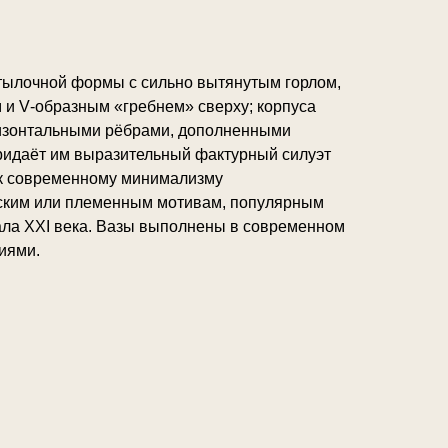
тылочной формы с сильно вытянутым горлом,
и V‑образным «гребнем» сверху; корпуса
изонтальными рёбрами, дополненными
идаёт им выразительный фактурный силуэт
 к современному минимализму
ским или племенным мотивам, популярным
ала XXI века. Вазы выполнены в современном
иями.