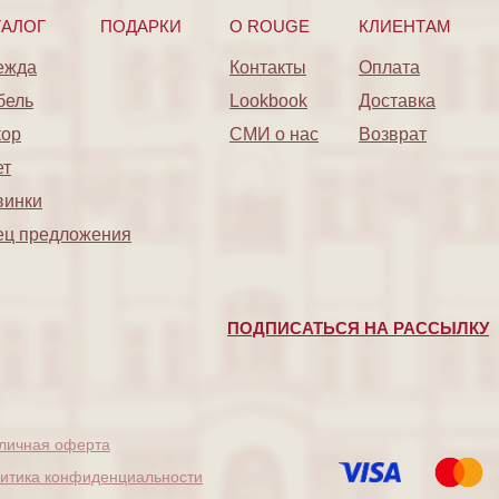
ТАЛОГ
ПОДАРКИ
O ROUGE
КЛИЕНТАМ
ежда
Контакты
Оплата
бель
Lookbook
Доставка
кор
СМИ о нас
Возврат
ет
винки
ец предложения
ПОДПИСАТЬСЯ НА РАССЫЛКУ
личная оферта
итика конфиденциальности