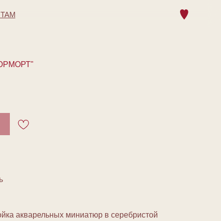
НТАМ
ЮРМОРТ"
ь
ойка акварельных миниатюр в серебристой