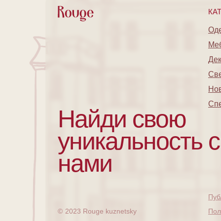
КА
Од
Ме
Де
Св
Но
Сп
Найди свою
уникальность с
нами
Пуб
©
2023 Rouge kuznetsky
Пол