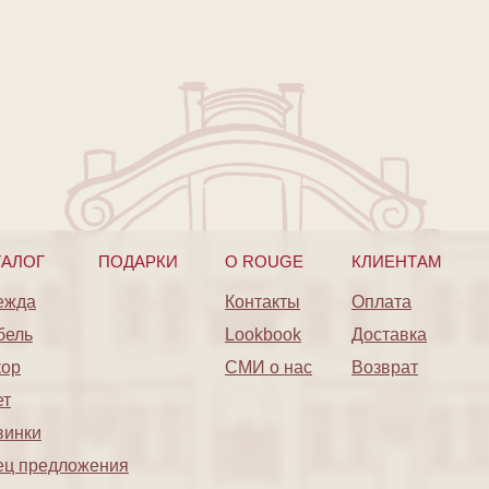
ТАЛОГ
ПОДАРКИ
O ROUGE
КЛИЕНТАМ
ежда
Контакты
Оплата
бель
Lookbook
Доставка
кор
СМИ о нас
Возврат
ет
винки
ец предложения