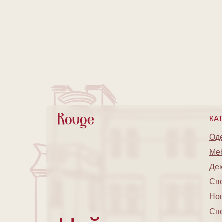
КА
Од
Ме
Де
Св
Но
Сп