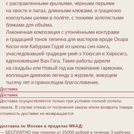
с расправленными крыльями, чёрными перьями
на хвосте и лапах, длинными клювами, и грациозно
изогнутыми шеями в полёте, с тонкими золотистыми
бликами для объёма.
Лаконичная композиция с утончёнными контурами
и градацией тонов типична для мастеров вроде Охара
Косон или Кабураки Годзё из школы син-ханга,
унаследовавшей традиции укиё-э Хокусая и Хиросигэ,
вдохновившие Ван Гога. Такие работы дарили
на свадьбы или Новый год как пожелание гармонии,
воплощая древнюю легенду о журавле, живущем
тысячу лет и приносящем благословение.
Доставка
Доставка
Доставка осуществляется только при условии полной оплаты
заказа. В случае отказа от получения заказа и/или возврата товара
стоимость доставки не возвращается.
доставка по Москве в пределах МКАД:
— БЕСПЛАТНО при покупке от 25000 рублей в течение 3 рабочих