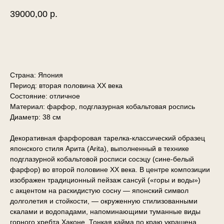
39000,00
р.
ДОБАВИТЬ В КОРЗИНУ
Страна: Япония
Период: вторая половина ХХ века
Состояние: отличное
Материал: фарфор, подглазурная кобальтовая роспись
Диаметр: 38 см
Декоративная фарфоровая тарелка-классический образец
японского стиля Арита (Arita), выполненный в технике
подглазурной кобальтовой росписи сосэцу (сине-белый
фарфор) во второй половине XX века. В центре композиции
изображен традиционный пейзаж сансуй («горы и воды»)
с акцентом на раскидистую сосну — японский символ
долголетия и стойкости, — окруженную стилизованными
скалами и водопадами, напоминающими туманные виды
горного хребта Хаконе. Тонкая кайма по краю украшена